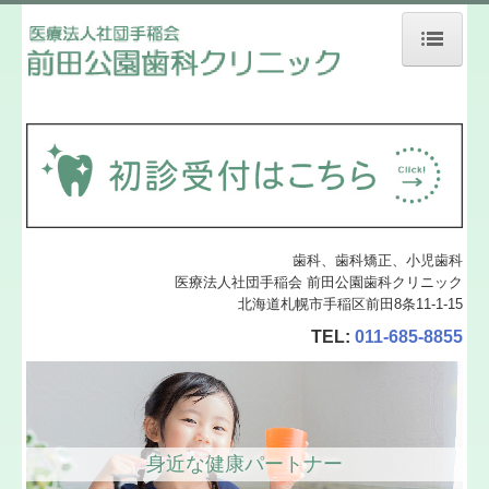
ホーム
当院について
診療案内
地図、交通案内
歯科、歯科矯正、小児歯科
個人情報保護方針
医療法人社団手稲会 前田公園歯科クリニック
北海道札幌市手稲区前田8条11-1-15
TEL:
011-685-8855
身近な健康パートナー